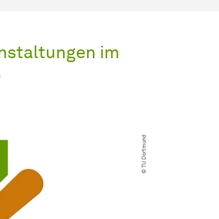
nstaltungen im
5
© TU Dortmund