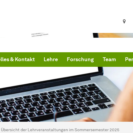
lles & Kontakt
Lehre
Forschung
Team
Pe
ind hier:
artseite
Übersicht der Lehrveranstaltungen im Sommersemester 2025