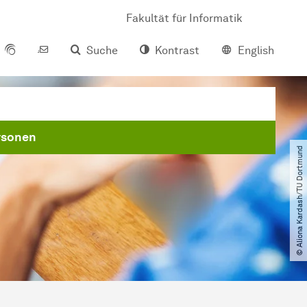
Fakultät für Informatik
Suche
Kontrast
English
rsonen
© Aliona Kardash​/​TU Dortmund