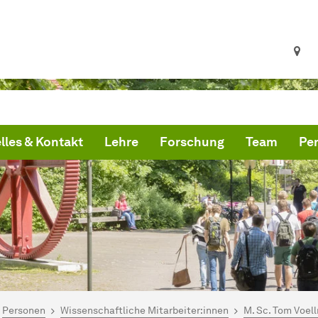
lles & Kontakt
Lehre
Forschung
Team
Pe
ind hier:
artseite
Personen
Wissenschaftliche Mitarbeiter:innen
M. Sc. Tom Voel