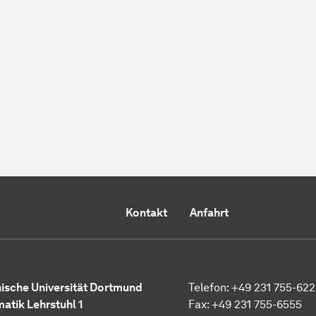
Kontakt
Anfahrt
ische Universität Dortmund
Telefon: +49 231 755-62
matik Lehrstuhl 1
Fax: +49 231 755-6555