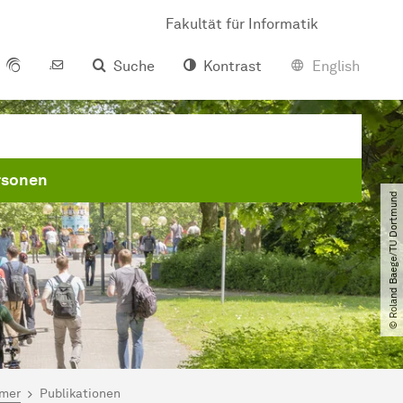
Fakultät für Informatik
Suche
Kontrast
English
rsonen
© Roland Baege​/​TU Dortmund
lmer
Publikationen