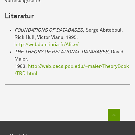
Vorlesungsseite.
Literatur
FOUNDATIONS OF DATABASES
, Serge Abiteboul,
Rick Hull, Victor Vianu, 1995.
http://webdam.inria.fr/Alice/
THE THEORY OF RELATIONAL DATABASES
,
David
Maier,
1983.
http://web.cecs.pdx.edu/~maier/TheoryBook
/TRD.html
Zum Sei